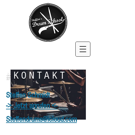
#KONTAKT
Steffen Schmidt
-> Jetzt anrufen <-
Steffendrums@icloud.com