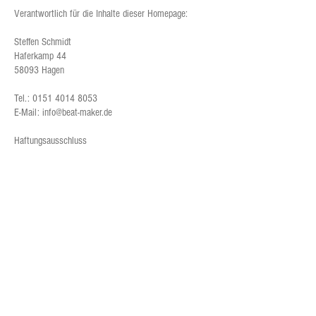
Verantwortlich für die Inhalte dieser Homepage:
Steffen Schmidt
Haferkamp 44
58093 Hagen
Tel.:
0151 4014 8053
E-Mail:
info@beat-maker.de
Haftungsausschluss
1. Inhalt des Onlineangebotes
Der Betreiber dieses Onlineangebotes, Steffen
Schmidt, übernimmt keinerlei Gewähr für die
Aktualität, Korrektheit, Vollständigkeit oder Qualität
der bereitgestellten Informationen.
Haftungsansprüche gegen den Betreiber dieses
Onlineangebotes, die sich auf Schäden materieller
oder ideeller Art beziehen, welche durch die Nutzung
oder Nichtnutzung der dargebotenen Informationen